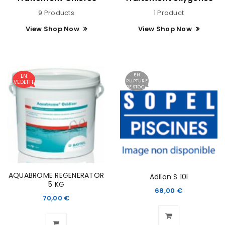
9 Products
1 Product
View Shop Now
View Shop Now
EN
EN
RUPTURE
VEDETTE
DE STOCK
AQUABROME REGENERATOR
Adilon S 10l
5 KG
68,00
€
70,00
€