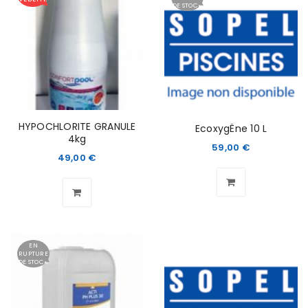
DE STOCK
HYPOCHLORITE GRANULE
EcoxygËne 10 L
4kg
59,00
€
49,00
€
EN
RUPTURE
DE STOCK